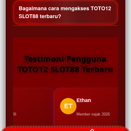
populer dan banyak diminati berdasarkan
Keunggulan TOTO12 terletak pada
Bagaimana cara mengakses TOTO12
pengalaman pengguna.
kemudahan akses, pilihan permainan yang
SLOT88 terbaru?
beragam, tampilan responsif, serta
dukungan sistem yang membantu
Pengguna dapat mengunjungi halaman
pengguna menikmati permainan dengan
TOTO12, memilih permainan SLOT88 yang
lebih nyaman.
tersedia, lalu mengikuti langkah akses
yang disediakan untuk menikmati
Testimoni Pengguna
berbagai pilihan permainan online.
TOTO12 SLOT88 Terbaru
Ethan
ET
 2026
Member sejak 2026
TOTO12 cukup lengkap
Saya suka tampilan TOTO12 ya