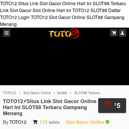
TOTO12
Situs Link Slot Gacor Online Hari Ini
SLOT88 Terbaru
Link Slot Gacor
Slot Online Hari Ini
TOTO12 SLOT88
Daftar
TOTO12
Login TOTO12
Slot Gacor Online
SLOT88 Gampang
Menang
TOTO12
Slot Gacor Online
Slot88
SLOT88 Terbaru
TOTO12⚡️Situs Link Slot Gacor Online
5
$
Hari Ini SLOT88 Terbaru Gampang
Menang
By
TOTO12
112
sales
Slot Gacor Online