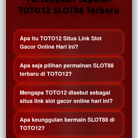
TOTO12 SLOT88 Terbaru
Apa itu TOTO12 Situs Link Slot
Gacor Online Hari Ini?
TOTO12 adalah platform hiburan digital
Apa saja pilihan permainan SLOT88
yang menyediakan berbagai pilihan
terbaru di TOTO12?
permainan SLOT88 terbaru secara online
dengan akses mudah melalui berbagai
TOTO12 menghadirkan koleksi permainan
Mengapa TOTO12 disebut sebagai
perangkat.
SLOT88 terbaru dengan berbagai tema,
situs link slot gacor online hari ini?
fitur menarik, serta tampilan modern yang
memberikan pengalaman bermain lebih
Istilah slot gacor online hari ini sering
Apa keunggulan bermain SLOT88 di
variatif.
digunakan oleh komunitas pemain untuk
TOTO12?
menyebut permainan yang sedang