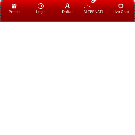
han permainan online.
sederhana dan mudah dipahami. Berbag
Link
n stabil sehingga
pilihan slot online tersedia sehingga bi
Promo
Login
Daftar
ALTERNATI
Live Chat
F
terasa lebih nyaman.
memilih permainan sesuai preferensi.
★★★★★